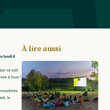
À lire aussi
e lundi 6
Que ce soit
sse à tous !
 encadrées
até, le