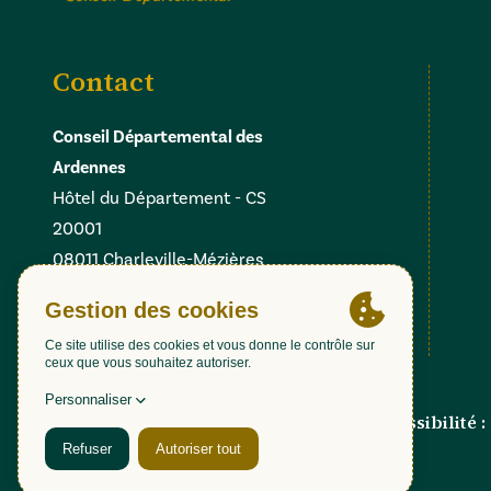
Contact
Conseil Départemental des
Ardennes
Hôtel du Département - CS
20001
08011 Charleville-Mézières
Cedex
Facebook
Instagram
Linkedin
X
Gestion des cookies
Accessibilité