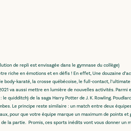
olution de repli est envisagée dans le gymnase du collège)
re riche en émotions et en défis ! En effet, Une douzaine d’ac
, le body-karaté, la crosse québécoise, le full-contact, l’ultimate
021 va aussi mettre en lumière de nouvelles activités. Parmi e
r : le quidditch) de la saga Harry Potter de J. K. Rowling. Poudlar
jambes. Le principe reste similaire : un match entre deux équipe
rceaux, pour que votre équipe marque un maximum de points et 
 de la partie. Promis, ces sports inédits vont vous donner u