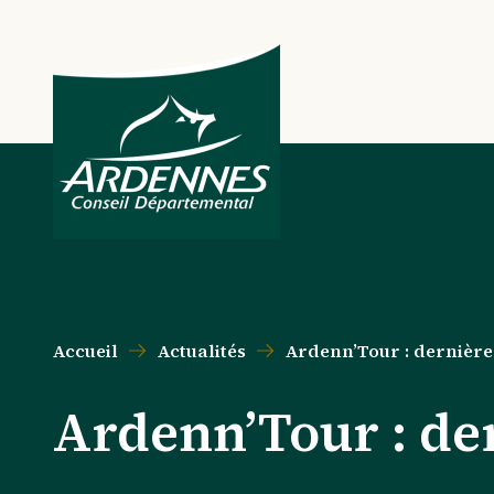
Aller au contenu principal
Aller au menu principal
Aller au formulaire de recherche
Aller au pied de page
Accueil
Actualités
Ardenn’Tour : dernière
Ardenn’Tour : der