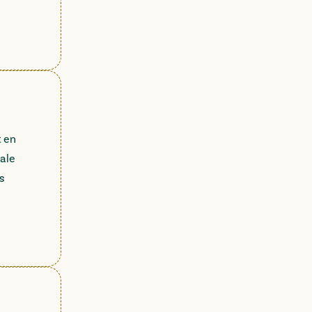
 en
iale
s