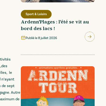
Sport & Loisirs
Ardenn'Plages : l'été se vit au
bord des lacs !
Publié le
8 juillet 2026
tivités
 ,des
lles, le
d n’ayant
s de sept
gagne. Autre
n maximum de