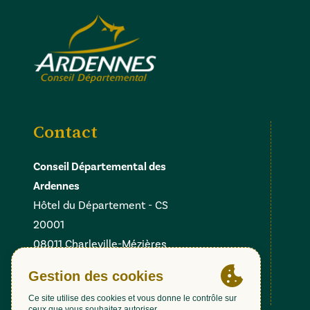
Contact
Conseil Départemental des
Ardennes
Hôtel du Département - CS
20001
08011 Charleville-Mézières
Cedex
Facebook
Instagram
Linkedin
X