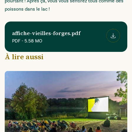
pourtant ! Après ça, vous vous sentirez tous comme des
poissons dans le lac !
affiche-vieilles-forges.pdf
PDF
-
5.58 MO
Télécharger
À lire aussi