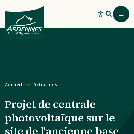
Aller au contenu principal
Aller au menu principal
Aller au formulaire de recherche
Aller au pied de page
Recherche
Menu
Ouvrir le widget
Accueil
Actualités
Projet de centrale
photovoltaïque sur le
site de l'ancienne base