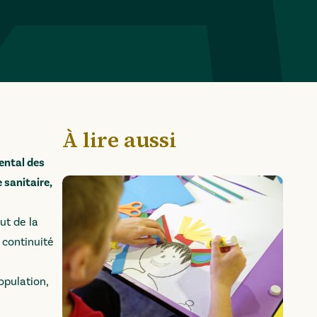
À lire aussi
ental des
 sanitaire,
ut de la
 continuité
opulation,