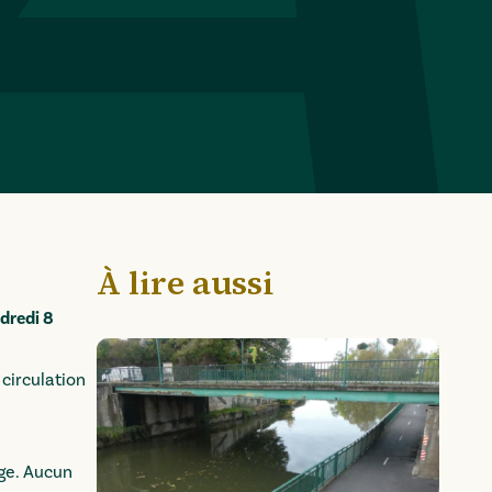
À lire aussi
dredi 8
circulation
ge. Aucun