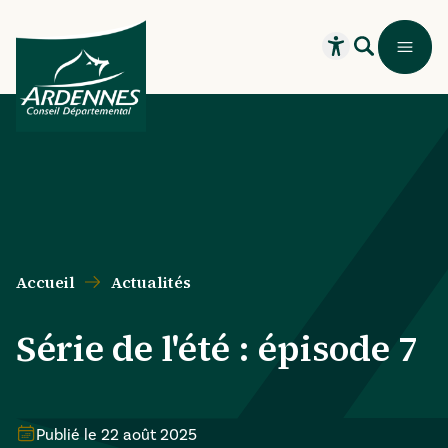
Aller au contenu principal
Aller au menu principal
Aller au formulaire de recherche
Aller au pied de page
Recherche
Menu
Ouvrir le widget
Accueil
Actualités
Série de l'été : épisode 7
Publié le
22 août 2025