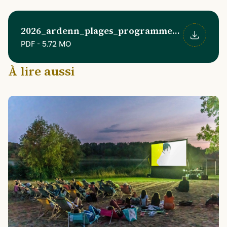
2026_ardenn_plages_programmes_web.pdf
PDF
-
5.72 MO
Télécharger
À lire aussi