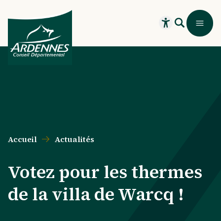
Aller au contenu principal
Aller au menu principal
Aller au formulaire de recherche
Aller au pied de page
Recherche
Menu
Ouvrir le widget
Accueil
Actualités
Votez pour les thermes
de la villa de Warcq !