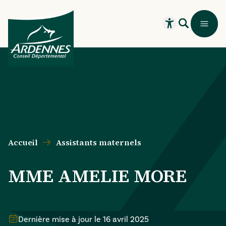
Aller au contenu principal
Aller au menu principal
Aller au formulaire de recherche
Aller au pied de page
Recherche
Menu
Ouvrir le widget
Accueil
Assistants maternels
MME AMELIE MORE
Dernière mise à jour le
16 avril 2025