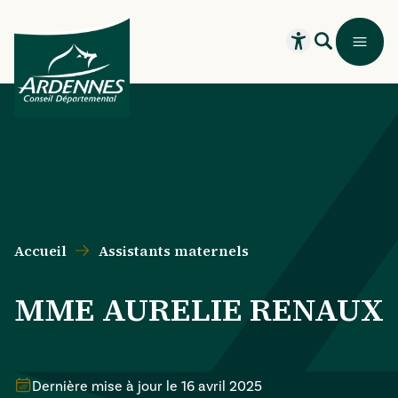
Aller au contenu principal
Aller au menu principal
Aller au formulaire de recherche
Aller au pied de page
Recherche
Menu
Ouvrir le widget
Accueil
Assistants maternels
MME AURELIE RENAUX
Dernière mise à jour le
16 avril 2025