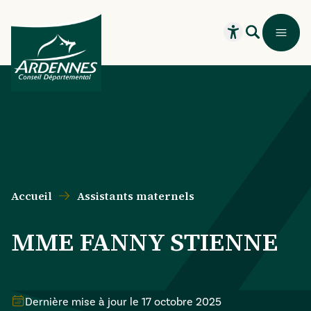
Aller au contenu principal
Aller au menu principal
Aller au formulaire de recherche
Aller au pied de page
Recherche
Menu
Ouvrir le widget
Accueil
Assistants maternels
MME FANNY STIENNE
Dernière mise à jour le
17 octobre 2025