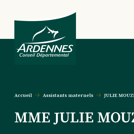
Aller au contenu principal
Aller au menu principal
Aller au formulaire de recherche
Aller au pied de page
Accueil
Assistants maternels
JULIE MOUZ
MME JULIE MOU