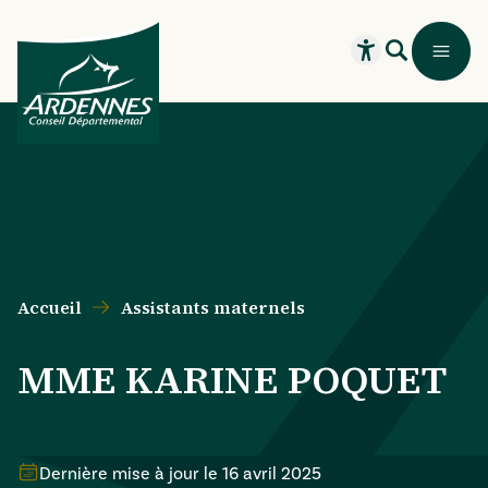
Aller au contenu principal
Aller au menu principal
Aller au formulaire de recherche
Aller au pied de page
Recherche
Menu
Ouvrir le widget
Accueil
Assistants maternels
MME KARINE POQUET
Dernière mise à jour le
16 avril 2025