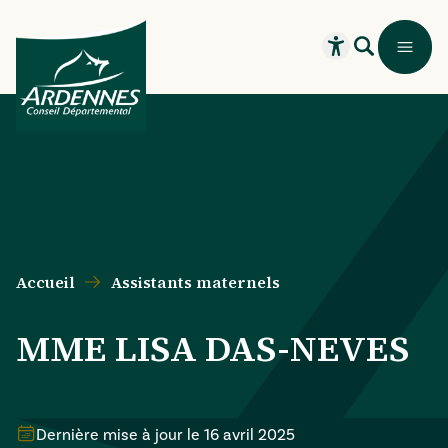
Aller au contenu principal
Aller au menu principal
Aller au formulaire de recherche
Aller au pied de page
Recherche
Menu
Ouvrir le widget
Accueil
Assistants maternels
MME LISA DAS-NEVES
Dernière mise à jour le
16 avril 2025