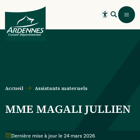
Aller au contenu principal
Aller au menu principal
Aller au formulaire de recherche
Aller au pied de page
Recherche
Menu
Ouvrir le widget
Accueil
Assistants maternels
MME MAGALI JULLIEN
Dernière mise à jour le
24 mars 2026