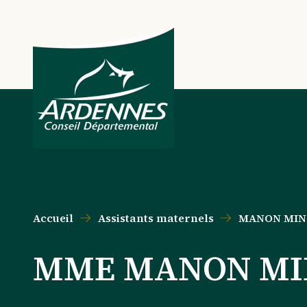
Aller au contenu principal
Aller au menu principal
Aller au formulaire de recherche
Aller au pied de page
Accueil
Assistants maternels
MANON MIN
MME MANON MI