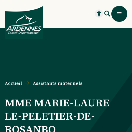
Aller au contenu principal
Aller au menu principal
Aller au formulaire de recherche
Aller au pied de page
Recherche
Menu
Ouvrir le widget
Accueil
Assistants maternels
MME MARIE-LAURE
LE-PELETIER-DE-
ROSANBO