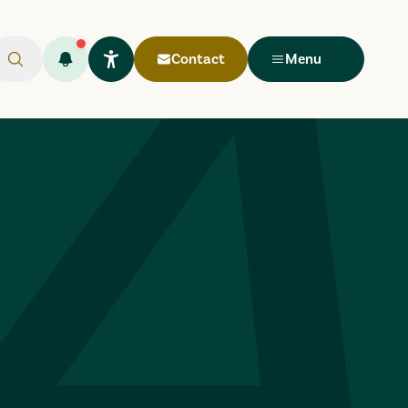
Contact
Menu
Rechercher
Flash infos (
Ouvrir le widget Lisio
1
)