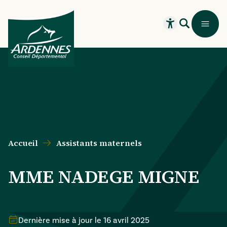
Aller au contenu principal
Aller au menu principal
Aller au formulaire de recherche
Aller au pied de page
Recherche
Menu
Ouvrir le widget
Accueil
Assistants maternels
MME NADEGE MIGNE
Dernière mise à jour le
16 avril 2025