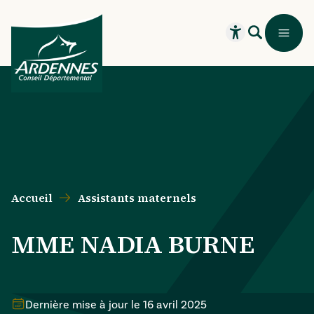
Aller au contenu principal
Aller au menu principal
Aller au formulaire de recherche
Aller au pied de page
Recherche
Menu
Ouvrir le widget
Accueil
Assistants maternels
MME NADIA BURNE
Dernière mise à jour le
16 avril 2025