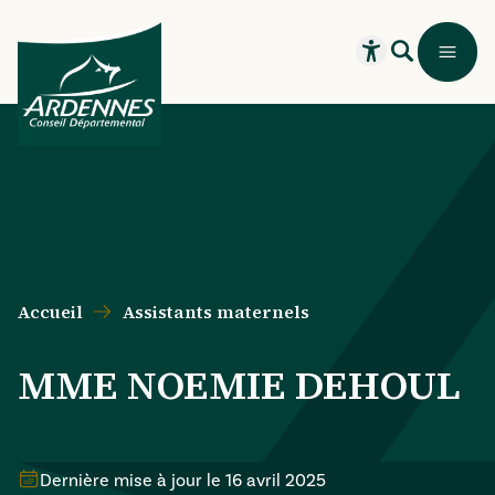
Aller au contenu principal
Aller au menu principal
Aller au formulaire de recherche
Aller au pied de page
Recherche
Menu
Ouvrir le widget
Accueil
Assistants maternels
MME NOEMIE DEHOUL
Dernière mise à jour le
16 avril 2025