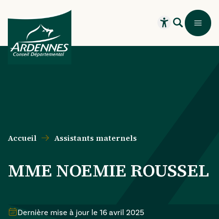
Aller au contenu principal
Aller au menu principal
Aller au formulaire de recherche
Aller au pied de page
Recherche
Menu
Ouvrir le widget
Accueil
Assistants maternels
MME NOEMIE ROUSSEL
Dernière mise à jour le
16 avril 2025