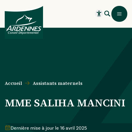
Aller au contenu principal
Aller au menu principal
Aller au formulaire de recherche
Aller au pied de page
Recherche
Menu
Ouvrir le widget
Accueil
Assistants maternels
MME SALIHA MANCINI
Dernière mise à jour le
16 avril 2025