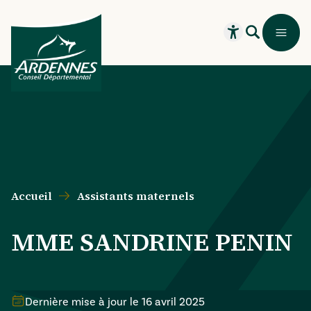
Aller au contenu principal
Aller au menu principal
Aller au formulaire de recherche
Aller au pied de page
Recherche
Menu
Ouvrir le widget
Accueil
Assistants maternels
MME SANDRINE PENIN
Dernière mise à jour le
16 avril 2025