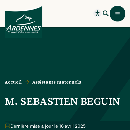
Aller au contenu principal
Aller au menu principal
Aller au formulaire de recherche
Aller au pied de page
Recherche
Menu
Ouvrir le widget
Accueil
Assistants maternels
M. SEBASTIEN BEGUIN
Dernière mise à jour le
16 avril 2025