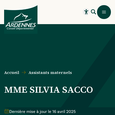
Aller au contenu principal
Aller au menu principal
Aller au formulaire de recherche
Aller au pied de page
Recherche
Menu
Ouvrir le widget
Accueil
Assistants maternels
MME SILVIA SACCO
Dernière mise à jour le
16 avril 2025