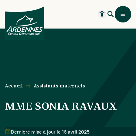
Aller au contenu principal
Aller au menu principal
Aller au formulaire de recherche
Aller au pied de page
Recherche
Menu
Ouvrir le widget
Accueil
Assistants maternels
MME SONIA RAVAUX
Dernière mise à jour le
16 avril 2025