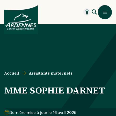
Aller au contenu principal
Aller au menu principal
Aller au formulaire de recherche
Aller au pied de page
Recherche
Menu
Ouvrir le widget
Accueil
Assistants maternels
MME SOPHIE DARNET
Dernière mise à jour le
16 avril 2025