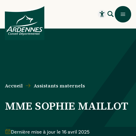
Aller au contenu principal
Aller au menu principal
Aller au formulaire de recherche
Aller au pied de page
Recherche
Menu
Ouvrir le widget
Accueil
Assistants maternels
MME SOPHIE MAILLOT
Dernière mise à jour le
16 avril 2025