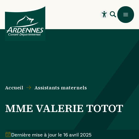
Aller au contenu principal
Aller au menu principal
Aller au formulaire de recherche
Aller au pied de page
Recherche
Menu
Ouvrir le widget
Accueil
Assistants maternels
MME VALERIE TOTOT
Dernière mise à jour le
16 avril 2025