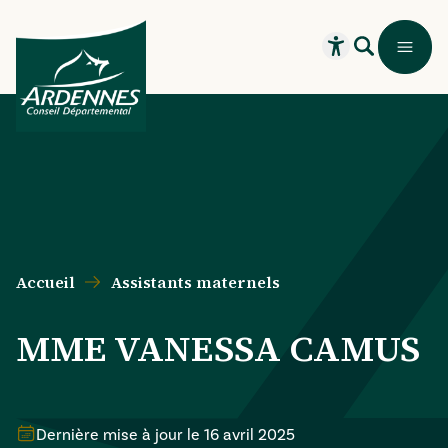
Aller au contenu principal
Aller au menu principal
Aller au formulaire de recherche
Aller au pied de page
Recherche
Menu
Ouvrir le widget
Accueil
Assistants maternels
MME VANESSA CAMUS
Dernière mise à jour le
16 avril 2025