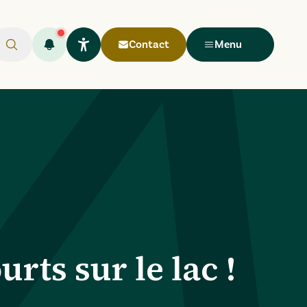
Contact
Menu
Rechercher
Flash infos (
Ouvrir le widget Lisio
1
)
rts sur le lac !