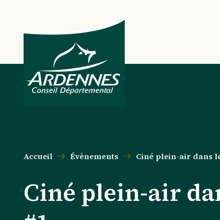
Aller au contenu principal
Aller au menu principal
Aller au formulaire de recherche
Aller au pied de page
Accueil
Évènements
Ciné plein-air dans le
Ciné plein-air dan