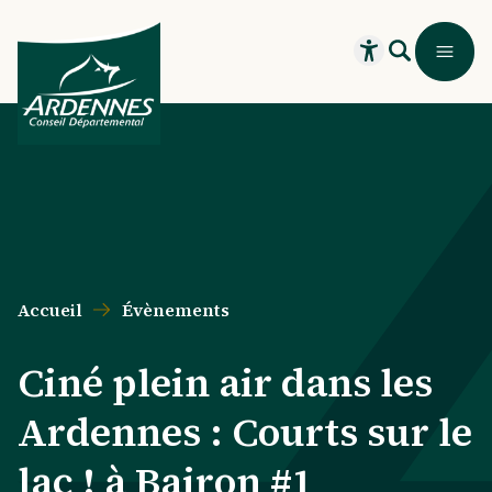
Aller au contenu principal
Aller au menu principal
Aller au formulaire de recherche
Aller au pied de page
Recherche
Menu
Ouvrir le widget
Accueil
Évènements
Ciné plein air dans les
Ardennes : Courts sur le
lac ! à Bairon #1