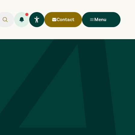
Contact
Menu
Rechercher
Flash infos (
Ouvrir le widget Lisio
1
)