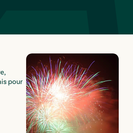
e,
nis pour