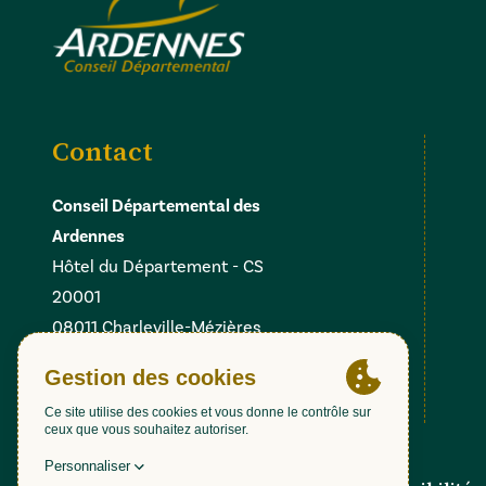
Contact
Conseil Départemental des
Ardennes
Hôtel du Département - CS
20001
08011 Charleville-Mézières
Cedex
Facebook
Instagram
Linkedin
X