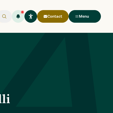
Contact
Menu
Rechercher
Flash infos (
Ouvrir le widget Lisio
1
)
li