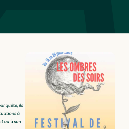
r quête, ils
ituations à
nt qu’à son