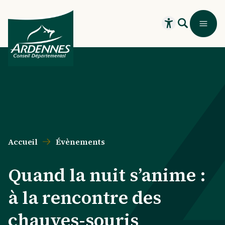
Aller au contenu principal
Aller au menu principal
Aller au formulaire de recherche
Aller au pied de page
Recherche
Menu
Ouvrir le widget
Accueil
Évènements
Quand la nuit s’anime :
à la rencontre des
chauves-souris