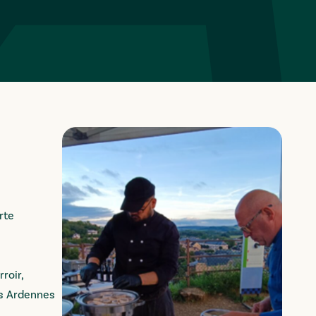
rte
roir,
es Ardennes