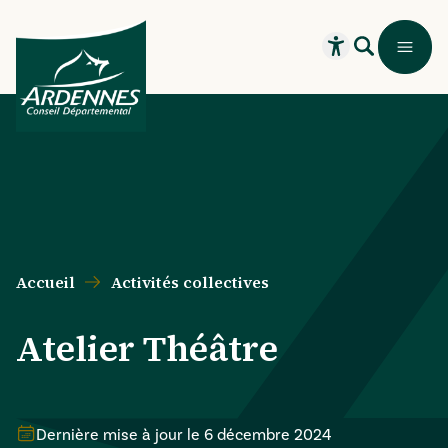
Aller au contenu principal
Aller au menu principal
Aller au formulaire de recherche
Aller au pied de page
Recherche
Menu
Ouvrir le widget
Accueil
Activités collectives
Atelier Théâtre
Dernière mise à jour le
6 décembre 2024