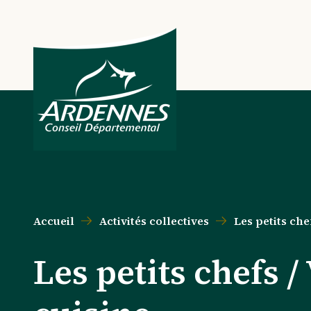
Aller au contenu principal
Aller au menu principal
Aller au formulaire de recherche
Aller au pied de page
Accueil
Activités collectives
Les petits che
Les petits chefs /