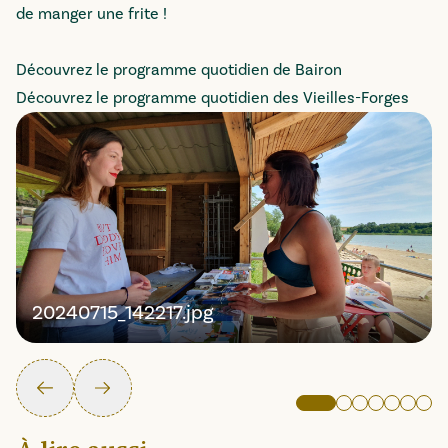
de manger une frite !
Découvrez le programme quotidien de Bairon
Découvrez le programme quotidien des Vieilles-Forges
20240715_142217.jpg
Précédent
Suivant
Image active
Aller à l'image
Aller à l'ima
Aller à l'
Aller à 
Aller 
All