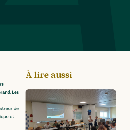
À lire aussi
rs
erand. Les
streur de
ique et