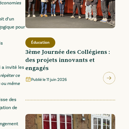
s économies
it d’un
agogique pour
Éducation
is
3ème Journée des Collégiens :
des projets innovants et
engagés
a invité les
 répéter ce
Publié le
11 juin 2026
es ou même
aisse des
gation de
hangement