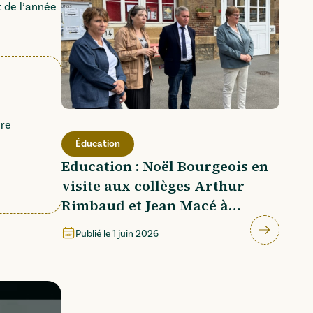
t de l’année
ire
Éducation
Education : Noël Bourgeois en
visite aux collèges Arthur
Rimbaud et Jean Macé à
Charleville-Mézières
Publié le
1 juin 2026