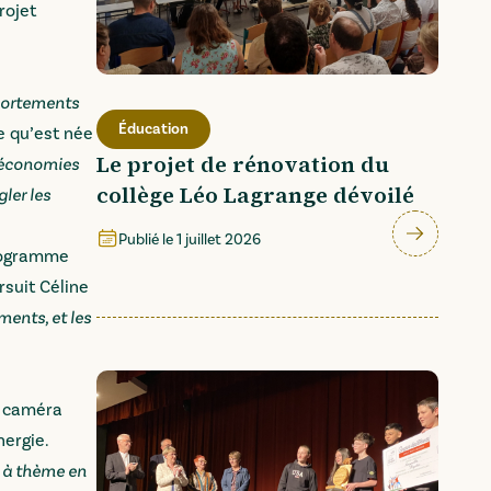
rojet
mportements
Éducation
e qu’est née
Le projet de rénovation du
s économies
collège Léo Lagrange dévoilé
ler les
Publié le
1 juillet 2026
programme
suit Céline
ments, et les
: caméra
nergie.
s à thème en