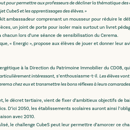
out pour permettre aux professeurs de décliner la thématique de
ojet CubeS et les apprentissages des élèves. »
un kit ambassadeur comprenant un mousseur pour réduire le déb
ces, un joint de porte pour isoler mais surtout un livret péd
 à chacun lors d’une séance de sensibilisation du Cerema.
ique, « Energic », propose aux élèves de jouer et donner leur av
rgétique à la Direction du Patrimoine Immobilier du CD08, qui 
articulièrement intéressant,
s’enthousiasme-t-il.
Les élèves vont
Cerema chez eux et transmettre les bons réflexes à leurs camarad
t, le décret tertiaire, vient de fixer d’ambitieux objectifs de b
. D’ici 2050, les établissements scolaires auront ainsi l’obli
aison avec 2010.
isé, le challenge CubeS peut leur permettre d’amorcer ce c