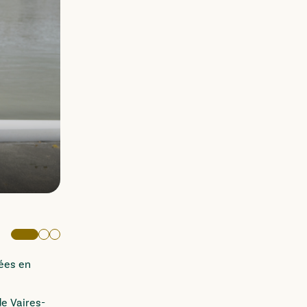
Eddie Potdevin à l'entraînement (© Ca
Image active
Aller à l'image 2
Aller à l'image 3
rées en
e Vaires-