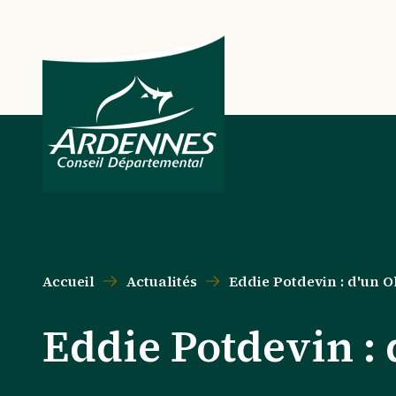
Aller au contenu principal
Aller au menu principal
Aller au formulaire de recherche
Aller au pied de page
Accueil
Actualités
Eddie Potdevin : d'un O
Eddie Potdevin : 