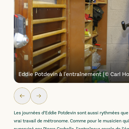
Eddie Potdevin à l'entraînement (© Carl H
Précédent
Suivant
Les journées d’Eddie Potdevin sont aussi rythmées que 
vrai travail de métronome. Comme pour le musicien qui