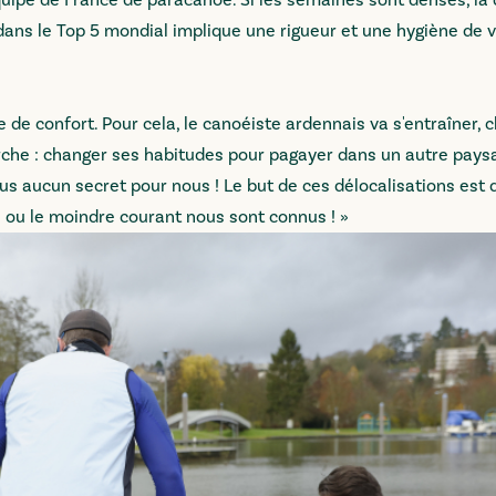
’équipe de France de paracanoë. Si les semaines sont denses, l
dans le Top 5 mondial implique une rigueur et une hygiène de v
ne de confort. Pour cela, le canoéiste ardennais va s'entraîner,
rche : changer ses habitudes pour pagayer dans un autre pays
lus aucun secret pour nous ! Le but de ces délocalisations est 
 ou le moindre courant nous sont connus ! »