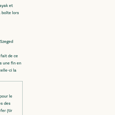
ayak et
 boîte lors
 Szeged
fait de ce
s une fin en
lle-ci la
pour le
es des
er (tir