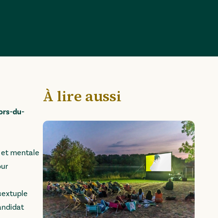
À lire aussi
hors-du-
e et mentale
our
 sextuple
andidat