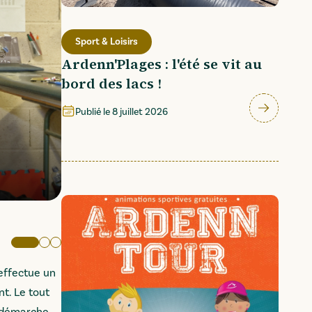
Sport & Loisirs
Ardenn'Plages : l'été se vit au
bord des lacs !
Publié le
8 juillet 2026
Eddie Potdevin à l'entraînement (© Ca
Image active
Aller à l'image 2
Aller à l'image 3
effectue un
t. Le tout