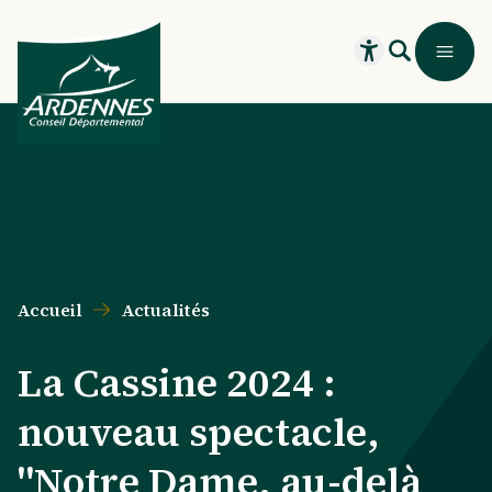
Aller au contenu principal
Aller au menu principal
Aller au formulaire de recherche
Aller au pied de page
Recherche
Menu
Ouvrir le widget
Accueil
Actualités
La Cassine 2024 :
nouveau spectacle,
"Notre Dame, au-delà