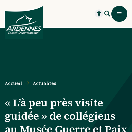
Aller au contenu principal
Aller au menu principal
Aller au formulaire de recherche
Aller au pied de page
Recherche
Menu
Ouvrir le widget
Accueil
Actualités
« L’à peu près visite
guidée » de collégiens
au Musée Guerre et Paix