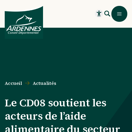
Aller au contenu principal
Aller au menu principal
Aller au formulaire de recherche
Aller au pied de page
Recherche
Menu
Ouvrir le widget
Accueil
Actualités
Le CD08 soutient les
acteurs de l’aide
alimentaire du secteur