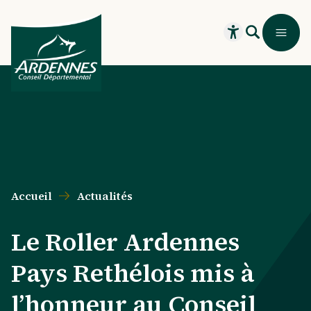
Aller au contenu principal
Aller au menu principal
Aller au formulaire de recherche
Aller au pied de page
Recherche
Menu
Ouvrir le widget
Accueil
Actualités
Le Roller Ardennes
Pays Rethélois mis à
l’honneur au Conseil