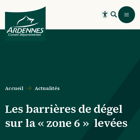
Aller au contenu principal
Aller au menu principal
Aller au formulaire de recherche
Aller au pied de page
Recherche
Menu
Ouvrir le widget
Accueil
Actualités
Les barrières de dégel
sur la « zone 6 » levées