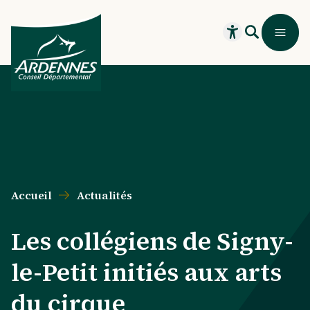
Aller au contenu principal
Aller au menu principal
Aller au formulaire de recherche
Aller au pied de page
Recherche
Menu
Ouvrir le widget
Accueil
Actualités
Les collégiens de Signy-
le-Petit initiés aux arts
du cirque